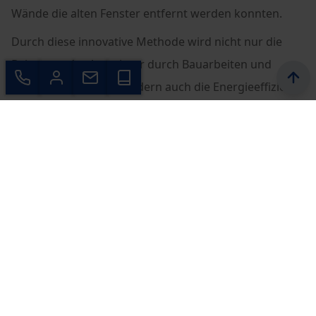
Wände die alten Fenster entfernt werden konnten.
Durch diese innovative Methode wird nicht nur die
Belastung der Anwohner durch Bauarbeiten und
Baulärm minimiert, sondern auch die Energieeffizienz
des Gebäudes um ein Vielfaches optimiert. Damit setzt
NORDHAUS neue Maßstäbe in der nachhaltigen
Sanierung historischer Gebäude und trägt dazu bei,
diese fit für die Zukunft zu machen.