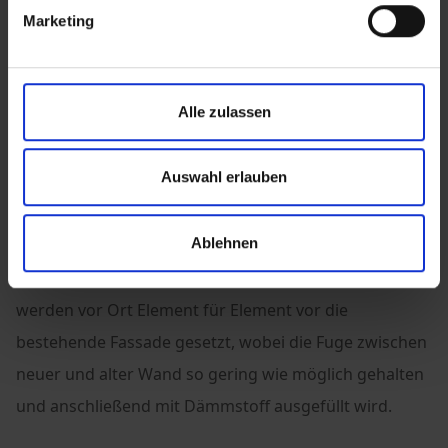
Marketing
Serielle Sanierung in Städten
Als Spezialist für nachhaltiges Bauen hat NORDHAUS
innovative Lösungen für die serielle Sanierung
Alle zulassen
insbesondere von Gebäuden in Städten entwickelt.
Dabei kommen Holzständerwände mit optimierter
Auswahl erlauben
Wärmedämmung zum Einsatz, die vor die bestehende
Wand gesetzt werden.
Ablehnen
Die im Werk in Kürten vorgefertigten Wandelemente
werden vor Ort Element für Element vor die
bestehende Fassade gesetzt, wobei die Fuge zwischen
neuer und alter Wand so gering wie möglich gehalten
und anschließend mit Dämmstoff ausgefüllt wird.