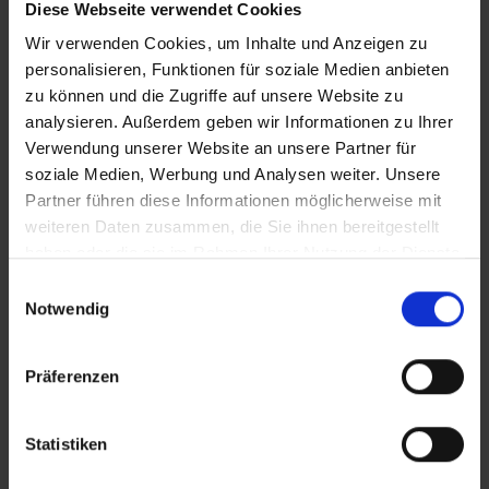
Diese Webseite verwendet Cookies
wieder aufgebaut wurde. Heute steht das Gebäude
Wir verwenden Cookies, um Inhalte und Anzeigen zu
vor einer wichtigen Phase der energetischen
personalisieren, Funktionen für soziale Medien anbieten
Sanierung, um den heutigen Anforderungen an
zu können und die Zugriffe auf unsere Website zu
Nachhaltigkeit und Energieeffizienz gerecht zu
analysieren. Außerdem geben wir Informationen zu Ihrer
Verwendung unserer Website an unsere Partner für
werden.
soziale Medien, Werbung und Analysen weiter. Unsere
Partner führen diese Informationen möglicherweise mit
weiteren Daten zusammen, die Sie ihnen bereitgestellt
haben oder die sie im Rahmen Ihrer Nutzung der Dienste
gesammelt haben.
Einwilligungsauswahl
Notwendig
Präferenzen
Statistiken