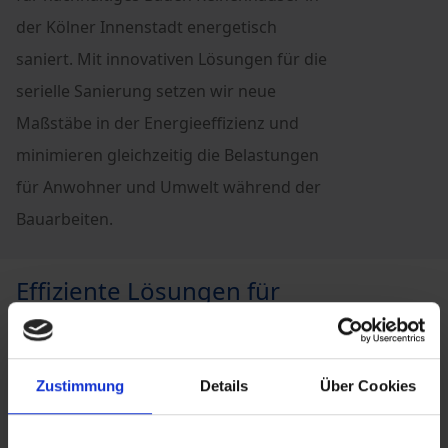
der Kölner Innenstadt energetisch
saniert. Mit innovativen Lösungen für die
serielle Sanierung setzen wir neue
Maßstäbe in der Energieeffizienz und
minimieren gleichzeitig die Belastungen
für Anwohner und Umwelt während der
Bauarbeiten.
Effiziente Lösungen für
Bestandsgebäude mit NORDHAUS
Inmitten der Kulisse der Kölner Innenstadt steht ein
Zustimmung
Details
Über Cookies
Reihenhaus, dessen genaues Alter nicht dokumentiert
ist, das aber im Krieg teilweise zerstört und ab 1948