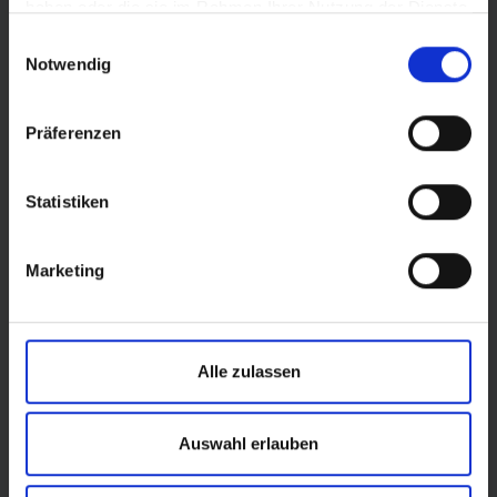
haben oder die sie im Rahmen Ihrer Nutzung der Dienste
gesammelt haben.
Einwilligungsauswahl
Notwendig
Präferenzen
NORDHAUS
info@nordhaus.de
02268 91440
Statistiken
Broch 2
51515 Kürten
Marketing
Vorname
Alle zulassen
Nachname
Auswahl erlauben