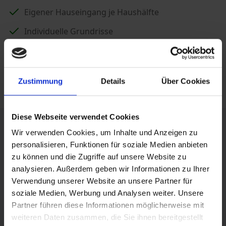
Eigener Hauseingang je Haushälfte
Individuelle Grundrisse
Separater Garten- und Terrassenbereich
Wohnen in direkter Nachbarschaft und dennoch
Zustimmung
Details
Über Cookies
ausreichend Abstand und Freiraum behalten.
Diese Webseite verwendet Cookies
Infomaterial für Ihr Doppelhaus
Wir verwenden Cookies, um Inhalte und Anzeigen zu
personalisieren, Funktionen für soziale Medien anbieten
Lassen Sie sich jetzt kostenloses und unverbindliches
zu können und die Zugriffe auf unsere Website zu
Infomaterial
analysieren. Außerdem geben wir Informationen zu Ihrer
rund um den Hausbau mit NORDHAUS schicken.
Verwendung unserer Website an unsere Partner für
soziale Medien, Werbung und Analysen weiter. Unsere
Partner führen diese Informationen möglicherweise mit
weiteren Daten zusammen, die Sie ihnen bereitgestellt