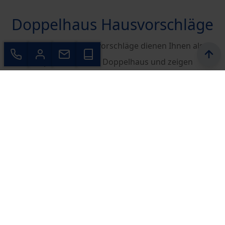
Doppelhaus Hausvorschläge
Die folgenden Hausvorschläge dienen Ihnen als
Inspiration für Ihr Doppelhaus und zeigen
verschiedene Gestaltungsmöglichkeiten.
Selbstverständlich planen wir jedes Bauvorhaben
individuell und setzen Ihre persönlichen Wünsche und
Anforderungen exakt um.