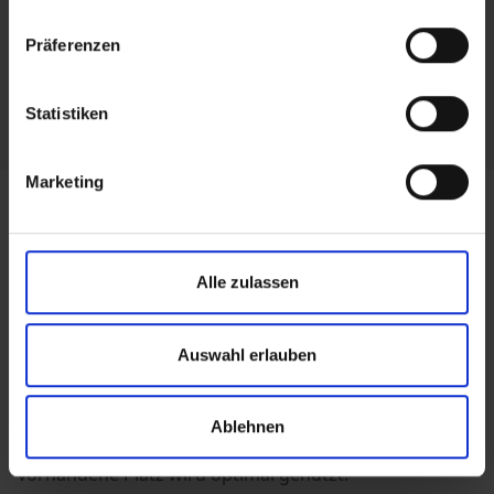
Präferenzen
Statistiken
Marketing
Das Doppelhaus DH 118
Grundstücksfläche optimal nutzen
Alle zulassen
Bauen mit Freunden, der Familie oder um die andere
Haushälfte zu vermieten – mit einem Doppelhaus ist
Auswahl erlauben
das möglich. Auf einem Grundstück, das für zwei
freistehende Einfamilienhäuser zu wenig Fläche hat,
Ablehnen
kann so ein Doppelhaus gebaut werden und der
vorhandene Platz wird optimal genutzt.