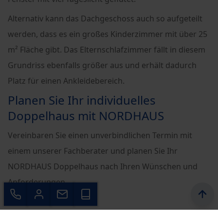
Alternativ kann das Dachgeschoss auch so aufgeteilt
werden, dass es ein großes Kinderzimmer mit über 25
m² Fläche gibt. Das Elternschlafzimmer fällt in diesem
Grundriss ebenfalls größer aus und erhält dadurch
Platz für einen Ankleidebereich.
Planen Sie Ihr individuelles
Doppelhaus mit NORDHAUS
Vereinbaren Sie einen unverbindlichen Termin mit
einem unserer Fachberater und planen Sie Ihr
NORDHAUS Doppelhaus nach Ihren Wünschen und
Anforderungen.