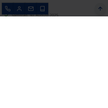
Termin & Ort:
Samstag, 30. August 2025
13:00 – 18:00 Uhr
Ort: Bernkastel-Kues (Der genaue Standort wird
nach Anmeldung bekannt gegeben.)
Ein bewohntes NORDHAUS live
erleben – mit echten Einblicken aus
erster Hand
Sie interessieren sich für den Bau eines Eigenheims
und möchten wissen, wie es ist, mit NORDHAUS zu
bauen? Dann laden wir Sie herzlich zu einer ganz
besonderen Hausbesichtigung ein: