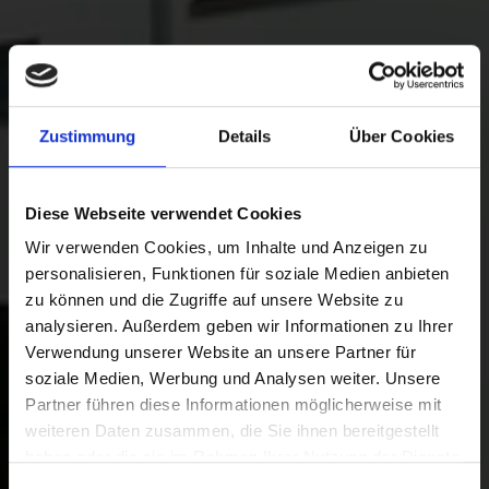
Offene
Hausbesichtigung
Zustimmung
Details
Über Cookies
mit NORDHAUS
Diese Webseite verwendet Cookies
Samstag, 30. August 2025 von 13-18
Wir verwenden Cookies, um Inhalte und Anzeigen zu
personalisieren, Funktionen für soziale Medien anbieten
Uhr
zu können und die Zugriffe auf unsere Website zu
analysieren. Außerdem geben wir Informationen zu Ihrer
Jetzt anmelden
Verwendung unserer Website an unsere Partner für
soziale Medien, Werbung und Analysen weiter. Unsere
Partner führen diese Informationen möglicherweise mit
weiteren Daten zusammen, die Sie ihnen bereitgestellt
haben oder die sie im Rahmen Ihrer Nutzung der Dienste
gesammelt haben.