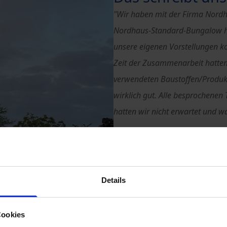
"Wir haben mit der Firma Nord
Nordhaus-Standard-Bungalow h
unsere eigenen Vorstellungen 
Zeit der Zusammenarbeit hatten
verwendeten Baustoffen/Produkte
wirklich gut. Alle besprochene
hatten wir nicht erwartet und wa
Wir wohnen ca. 140 km vom Neu
kaum vor Ort sein. Auch das war
Sämtliche/Alle beteiligten Mita
Details
freundliche, hilfsbereite und 
Probleme wurden stets kurzfrist
Cookies
Mittlerweile wohnen wir in unse