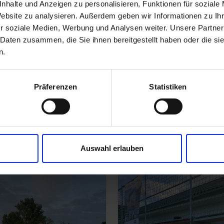
nhalte und Anzeigen zu personalisieren, Funktionen für soziale
mit Nordhaus zu bauen. Wir wür
Website zu analysieren. Außerdem geben wir Informationen zu I
machen. Wie immer lernt man a
r soziale Medien, Werbung und Analysen weiter. Unsere Partner
 Daten zusammen, die Sie ihnen bereitgestellt haben oder die s
wir unser Vertrauen schenken w
n.
Ganz herzlichen Dank an das g
immer gerne weiter!
"
Präferenzen
Statistiken
Familie Menke
Auswahl erlauben