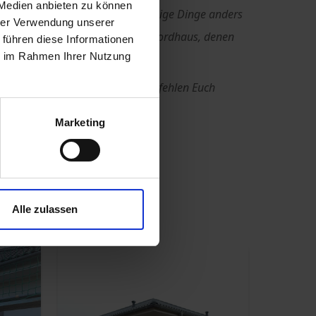
 Medien anbieten zu können
den bei einem neuen Projekt einige Dinge anders
hrer Verwendung unserer
us allem. Aber immer wäre es Nordhaus, denen
 führen diese Informationen
ie im Rahmen Ihrer Nutzung
ürden.
esamte Nordhaus-Team! Wir empfehlen Euch
Marketing
Alle zulassen