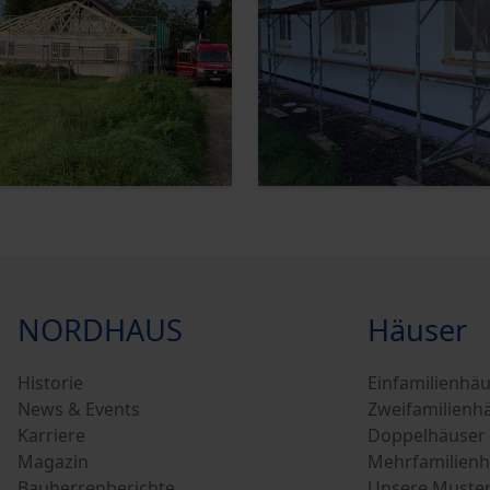
NORDHAUS
Häuser
Historie
Einfamilienhä
News & Events
Zweifamilienh
Karriere
Doppelhäuser
Magazin
Mehrfamilienh
Bauherrenberichte
Unsere Muste