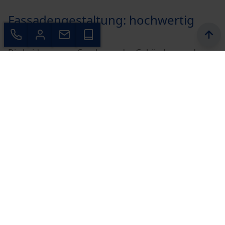
Fassadengestaltung: hochwertig
und modern
Die beiden neuen Geschosse des Gebäudes werden
mit hochwertigen Fassadensystemen von James
Hardie verkleidet. Besonders beeindruckend ist die
Verwendung von VL Plank aus Faserzement, die dem
Gebäude ein elegantes und zugleich modernes
Erscheinungsbild verleiht. Diese Materialien zeichnen
sich nicht nur durch ihre Langlebigkeit aus, sondern
tragen auch zur Energieeffizienz des Gebäudes bei.
Dachgestaltung: Dachterrasse und Dachbegrünung
Ein weiteres Highlight des Projekts ist das neu
gestaltete Flachdach. Es bietet den zukünftigen