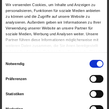
Erweiterung des Tätigkeitsfeldes: Gebäudeklasse 5
Wir verwenden Cookies, um Inhalte und Anzeigen zu
personalisieren, Funktionen für soziale Medien anbieten
Bisher war NORDHAUS auf Projekte bis zur
zu können und die Zugriffe auf unsere Website zu
Gebäudeklasse 3 spezialisiert. Dank neuer
analysieren. Außerdem geben wir Informationen zu Ihrer
Verwendung unserer Website an unsere Partner für
Bauvorschriften, die den Einsatz von
soziale Medien, Werbung und Analysen weiter. Unsere
Holzkonstruktionen auch in höheren Gebäudeklassen
Partner führen diese Informationen möglicherweise mit
erlauben, können wir nun auch in der Gebäudeklasse
weiteren Daten zusammen, die Sie ihnen bereitgestellt
haben oder die sie im Rahmen Ihrer Nutzung der Dienste
5 tätig werden.
gesammelt haben.
Einwilligungsauswahl
Die Aufstockung in Wuppertal ist ein weiteres Projekt
Notwendig
dieser Art und zeigt, dass Holz auch bei
mehrgeschossigen Gebäuden eine zentrale Rolle
Präferenzen
spielen kann. Dieses Projekt eröffnet uns neue
Möglichkeiten für zukünftige Bauvorhaben.
Statistiken
Marketing