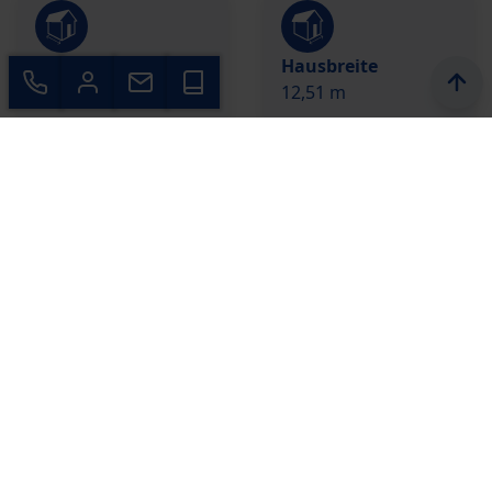
Hauslänge
Hausbreite
10,41 m
12,51 m
Dachform
Dachneigung
Flachdach
0 °
Kniestock
Schlafzimmer
0 cm
4