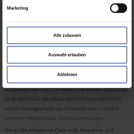
Marketing
Das Einfamilienhaus
Stadtvilla 138
Alle zulassen
Alles unter einem Dach
Auswahl erlauben
Die lichte Fassadengestaltung mit den großen
Fenstern verleiht der Stadtvilla dezenten und zeitlosen
Ablehnen
Charme. Die kompakte Planung beschert auf 138 m²
erstaunlich viel Platz mit vielen Freiräumen. Dazu trägt
im Erdgeschoss die offene Grundrissgestaltung bei
und im Dachgeschoss der Kniestock von 0 cm und
somit ein Vollgeschoss ohne Dachschrägen.
Die große einladende Diele heißt Bewohner und