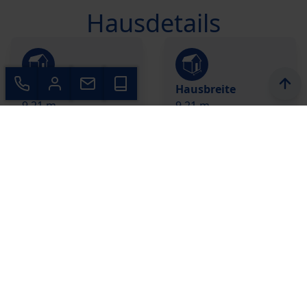
Hausdetails
Hauslänge
Hausbreite
9,21 m
9,21 m
Dachform
Dachneigung
Walm- / Zeltdach
25 °