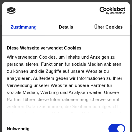
Häuser
Zustimmung
Details
Über Cookies
Leistungen
Hausfinder
Diese Webseite verwendet Cookies
Einfamilienhaus
Fertighaushersteller seit 100 Jahren.
Wir verwenden Cookies, um Inhalte und Anzeigen zu
Modernisierung
Ausbaustufen
Planung, Konstruktion, Innenausstattung.
personalisieren, Funktionen für soziale Medien anbieten
Alles aus einer Hand
zu können und die Zugriffe auf unsere Website zu
Hauserweiterung
Zweifamilienhaus
Ausstattung
Klassisches 
NORDHAUS
analysieren. Außerdem geben wir Informationen zu Ihrer
Einfamilienhaus
Verwendung unserer Website an unsere Partner für
Doppelhaus
Haustechnik
Historie
soziale Medien, Werbung und Analysen weiter. Unsere
Bungalow
Objektbau
Aufstockung
News & Events
Mehrfamilienhaus
Partner führen diese Informationen möglicherweise mit
Karriere
Stadtvilla
weiteren Daten zusammen, die Sie ihnen bereitgestellt
Sicherheit 
Anbau
Heiztechnik
Musterhäuser
Magazin
haben oder die sie im Rahmen Ihrer Nutzung der Dienste
& Service
Über 
Wohnungsbau
EcoPur
Bauherrenberichte
Smart 
gesammelt haben.
Einwilligungsauswahl
Uns
Häuser
Effizienzhaus
Home
Serielles 
Notwendig